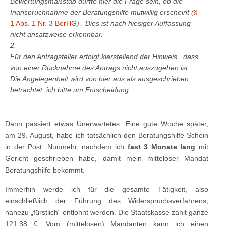
Bewertungsmaßstab dürfte hier die Frage sein, ob die
Inanspruchnahme der Beratungshilfe mutwillig erscheint (
§
1 Abs. 1 Nr. 3 BerHG
) . Dies ist nach hiesiger Auffassung
nicht ansatzweise erkennbar.
2.
Für den Antragsteller erfolgt klarstellend der Hinweis, dass
von einer Rücknahme des Antrags nicht auszugehen ist.
Die Angelegenheit wird von hier aus als ausgeschrieben
betrachtet, ich bitte um Entscheidung.
Dann passiert etwas Unerwartetes: Eine gute Woche später,
am 29. August, habe ich tatsächlich den Beratungshilfe-Schein
in der Post. Nunmehr, nachdem ich
fast 3 Monate lang
mit
Gericht geschrieben habe, damit mein mitteloser Mandat
Beratungshilfe bekommt.
Immerhin werde ich für die gesamte Tätigkeit, also
einschließlich der Führung des Widerspruchsverfahrens,
nahezu „fürstlich“ entlohnt werden. Die Staatskasse zahlt ganze
121,38 €. Vom (mittelosen) Mandanten kann ich einen