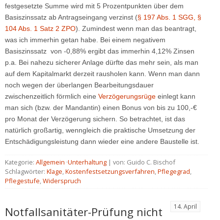
festgesetzte Summe wird mit 5 Prozentpunkten über dem
Basiszinssatz ab Antragseingang verzinst (
§ 197 Abs. 1 SGG,
§
104 Abs. 1 Satz 2 ZPO
). Zumindest wenn man das beantragt,
was ich immerhin getan habe. Bei einem negativem
Basiszinssatz von -0,88% ergibt das immerhin 4,12% Zinsen
p.a. Bei nahezu sicherer Anlage dürfte das mehr sein, als man
auf dem Kapitalmarkt derzeit rausholen kann. Wenn man dann
noch wegen der überlangen Bearbeitungsdauer
zwischenzeitlich förmlich eine
Verzögerungsrüge
einlegt kann
man sich (bzw. der Mandantin) einen Bonus von bis zu 100,-€
pro Monat der Verzögerung sichern. So betrachtet, ist das
natürlich großartig, wenngleich die praktische Umsetzung der
Entschädigungsleistung dann wieder eine andere Baustelle ist.
Kategorie:
Allgemein
·
Unterhaltung
| von: Guido C. Bischof
Schlagwörter:
Klage
,
Kostenfestsetzungsverfahren
,
Pflegegrad
,
Pflegestufe
,
Widerspruch
14. April
Notfallsanitäter-Prüfung nicht