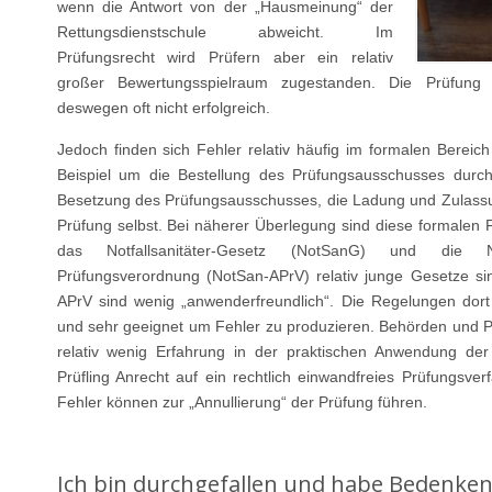
wenn die Antwort von der „Hausmeinung“ der
Rettungsdienstschule abweicht. Im
Prüfungsrecht wird Prüfern aber ein relativ
großer Bewertungsspielraum zugestanden. Die Prüfung al
deswegen oft nicht erfolgreich.
Jedoch finden sich Fehler relativ häufig im formalen Bereic
Beispiel um die Bestellung des Prüfungsausschusses durc
Besetzung des Prüfungsausschusses, die Ladung und Zulassu
Prüfung selbst. Bei näherer Überlegung sind diese formalen F
das Notfallsanitäter-Gesetz (NotSanG) und die Notf
Prüfungsverordnung (NotSan-APrV) relativ junge Gesetze s
APrV sind wenig „anwenderfreundlich“. Die Regelungen dort 
und sehr geeignet um Fehler zu produzieren. Behörden und
relativ wenig Erfahrung in der praktischen Anwendung der
Prüfling Anrecht auf ein rechtlich einwandfreies Prüfungsver
Fehler können zur „Annullierung“ der Prüfung führen.
Ich bin durchgefallen und habe Bedenken