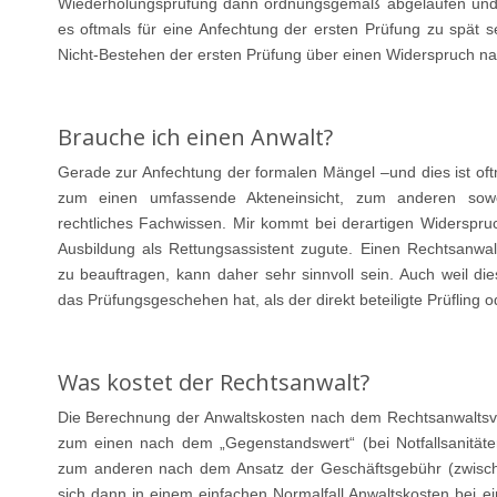
Wiederholungsprüfung dann ordnungsgemäß abgelaufen und d
es oftmals für eine Anfechtung der ersten Prüfung zu spät s
Nicht-Bestehen der ersten Prüfung über einen Widerspruch n
Brauche ich einen Anwalt?
Gerade zur Anfechtung der formalen Mängel –und dies ist oft
zum einen umfassende Akteneinsicht, zum anderen sowoh
rechtliches Fachwissen. Mir kommt bei derartigen Widerspr
Ausbildung als Rettungsassistent zugute. Einen Rechtsanwa
zu beauftragen, kann daher sehr sinnvoll sein. Auch weil die
das Prüfungsgeschehen hat, als der direkt beteiligte Prüfling od
Was kostet der Rechtsanwalt?
Die Berechnung der Anwaltskosten nach dem Rechtsanwaltsve
zum einen nach dem „Gegenstandswert“ (bei Notfallsanitäte
zum anderen nach dem Ansatz der Geschäftsgebühr (zwisch
sich dann in einem einfachen Normalfall Anwaltskosten bei 