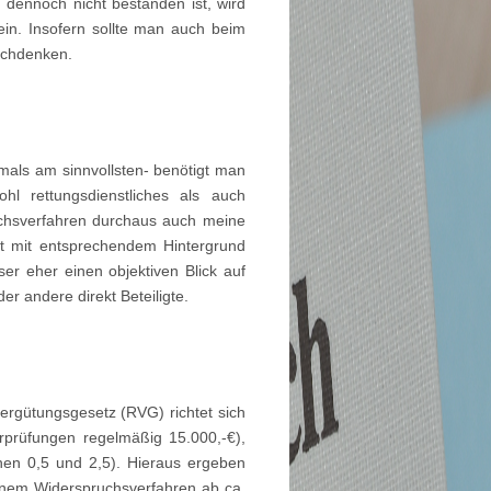
ennoch nicht bestanden ist, wird
ein. Insofern sollte man auch beim
achdenken.
mals am sinnvollsten- benötigt man
l rettungsdienstliches als auch
uchsverfahren durchaus auch meine
lt mit entsprechendem Hintergrund
ser eher einen objektiven Blick auf
er andere direkt Beteiligte.
rgütungsgesetz (RVG) richtet sich
rprüfungen regelmäßig 15.000,-€),
en 0,5 und 2,5). Hieraus ergeben
einem Widerspruchsverfahren ab ca.