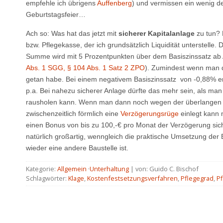
empfehle ich übrigens
Auffenberg
) und vermissen ein wenig d
Geburtstagsfeier…
Ach so: Was hat das jetzt mit
sicherer Kapitalanlage
zu tun? 
bzw. Pflegekasse, der ich grundsätzlich Liquidität unterstelle.
Summe wird mit 5 Prozentpunkten über dem Basiszinssatz ab A
Abs. 1 SGG,
§ 104 Abs. 1 Satz 2 ZPO
). Zumindest wenn man d
getan habe. Bei einem negativem Basiszinssatz von -0,88% e
p.a. Bei nahezu sicherer Anlage dürfte das mehr sein, als man
rausholen kann. Wenn man dann noch wegen der überlangen
zwischenzeitlich förmlich eine
Verzögerungsrüge
einlegt kann 
einen Bonus von bis zu 100,-€ pro Monat der Verzögerung siche
natürlich großartig, wenngleich die praktische Umsetzung der
wieder eine andere Baustelle ist.
Kategorie:
Allgemein
·
Unterhaltung
| von: Guido C. Bischof
Schlagwörter:
Klage
,
Kostenfestsetzungsverfahren
,
Pflegegrad
,
Pf