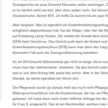
Sozialgerichts ein paar Dutzend Kilometer weiter verbringen. 
er ist nämlich wohl verreist, aber dazu später mehr. Auf dies
Glückwünsche, kleiner KFA, ich hoffe Du kannst mit ein paar Ko
Aber langsam: Was ist eigentlich ein Kostenfestsetzungsantr
erfoglreich abgeschlossen hat, hat der Kläger, oder hier die K
auf Erstattung seiner Kosten. Die meldet der Anwalt dann dur
(KFA) beim Gericht an. Das Gericht prüft dann die Kosten und 
Kostenfestsetzungsbeschluss (KFB) kann man dann den Gegne
dümmsten Fall auch die Zwangsvollstreckung betreiben.
So ein KFA braucht üblicherweise gar nicht so lange, bis er z
muss man hier üblicherweise einplanen. Da das Gericht unte
was er von dem Antrag hält, passt das schon. Aber in der Sach
Mandat, da steckt irgendwie der Wurm drin.
Die Pflegestufe wurde (ja damals hieß das noch nicht Pflegeg
Widerspruchsverfahren hat die Krankenkasse, die hier als Pfle
gelassen. Ich habe dann nach erster höflicher Anfrage bei der
für Frau S. eingereicht. Das ist ein Rechtsmittel, welches ma