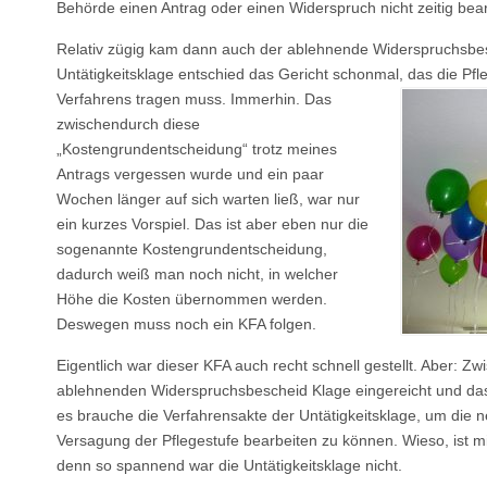
Behörde einen Antrag oder einen Widerspruch nicht zeitig bear
Relativ zügig kam dann auch der ablehnende Widerspruchsbes
Untätigkeitsklage entschied das Gericht schonmal, das die Pf
Verfahrens tragen muss. Immerhin. Das
zwischendurch diese
„Kostengrundentscheidung“ trotz meines
Antrags vergessen wurde und ein paar
Wochen länger auf sich warten ließ, war nur
ein kurzes Vorspiel. Das ist aber eben nur die
sogenannte Kostengrundentscheidung,
dadurch weiß man noch nicht, in welcher
Höhe die Kosten übernommen werden.
Deswegen muss noch ein KFA folgen.
Eigentlich war dieser KFA auch recht schnell gestellt. Aber: Zw
ablehnenden Widerspruchsbescheid Klage eingereicht und das
es brauche die Verfahrensakte der Untätigkeitsklage, um die 
Versagung der Pflegestufe bearbeiten zu können. Wieso, ist mir
denn so spannend war die Untätigkeitsklage nicht.