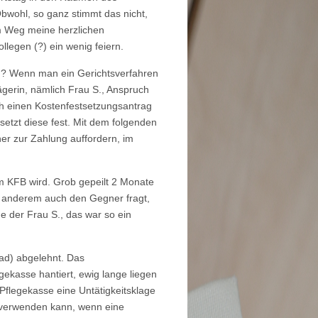
Obwohl, so ganz stimmt das nicht,
em Weg meine herzlichen
llegen (?) ein wenig feiern.
ag? Wenn man ein Gerichtsverfahren
lägerin, nämlich Frau S., Anspruch
ch einen Kostenfestsetzungsantrag
setzt diese fest. Mit dem folgenden
r zur Zahlung auffordern, im
um KFB wird. Grob gepeilt 2 Monate
r anderem auch den Gegner fragt,
e der Frau S., das war so ein
rad) abgelehnt. Das
gekasse hantiert, ewig lange liegen
 Pflegekasse eine Untätigkeitsklage
n verwenden kann, wenn eine