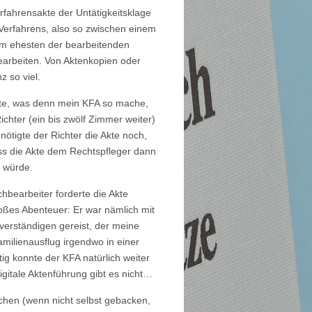
rfahrensakte der Untätigkeitsklage
-Verfahrens, also so zwischen einem
 am ehesten der bearbeitenden
bearbeiten. Von Aktenkopien oder
z so viel.
gte, was denn mein KFA so mache,
ichter (ein bis zwölf Zimmer weiter)
ötigte der Richter die Akte noch,
ass die Akte dem Rechtspfleger dann
 würde.
hbearbeiter forderte die Akte
roßes Abenteuer: Er war nämlich mit
erständigen gereist, der meine
milienausflug irgendwo in einer
ig konnte der KFA natürlich weiter
igitale Aktenführung gibt es nicht…
chen (wenn nicht selbst gebacken,