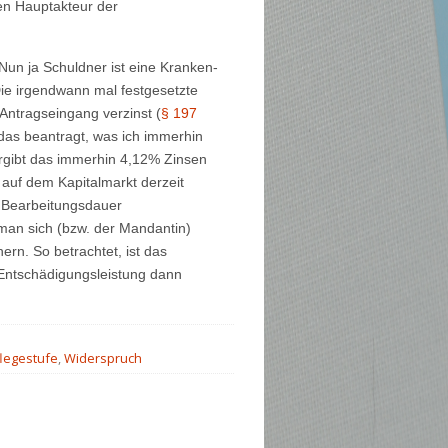
en Hauptakteur der
Nun ja Schuldner ist eine Kranken-
 Die irgendwann mal festgesetzte
ntragseingang verzinst (
§ 197
as beantragt, was ich immerhin
rgibt das immerhin 4,12% Zinsen
 auf dem Kapitalmarkt derzeit
 Bearbeitungsdauer
man sich (bzw. der Mandantin)
rn. So betrachtet, ist das
 Entschädigungsleistung dann
legestufe
,
Widerspruch