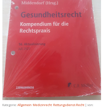
Kategorie:
Allgemein
·
Medizinrecht
·
Rettungsdienst-Recht
| von: