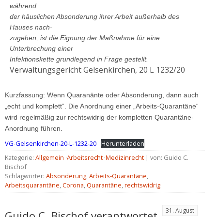
während
der häuslichen Absonderung ihrer Arbeit außerhalb des
Hauses nach-
zugehen, ist die Eignung der Maßnahme für eine
Unterbrechung einer
Infektionskette grundlegend in Frage gestellt.
Verwaltungsgericht Gelsenkirchen, 20 L 1232/20
Kurzfassung: Wenn Quaranänte oder Absonderung, dann auch
„echt und komplett“. Die Anordnung einer „Arbeits-Quarantäne“
wird regelmäßig zur rechtswidrig der kompletten Quarantäne-
Anordnung führen.
VG-Gelsenkirchen-20-L-1232-20
Herunterladen
Kategorie:
Allgemein
·
Arbeitsrecht
·
Medizinrecht
| von: Guido C.
Bischof
Schlagwörter:
Absonderung
,
Arbeits-Quarantäne
,
Arbeitsquarantäne
,
Corona
,
Quarantäne
,
rechtswidrig
31. August
Guido C. Bischof verantwortet