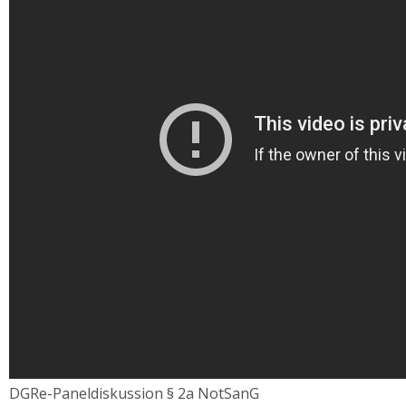
DGRe-Paneldiskussion § 2a NotSanG