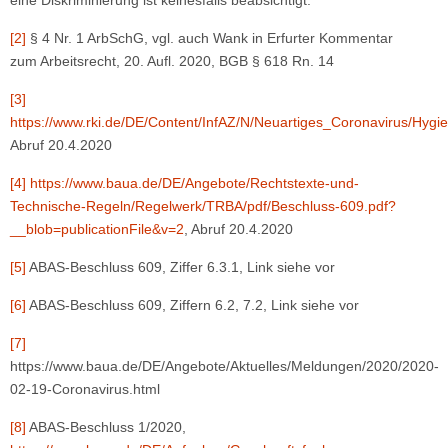
eine Diskriminierung ist keinesfalls beabsichtigt.
[2]
§ 4 Nr. 1 ArbSchG, vgl. auch Wank in Erfurter Kommentar
zum Arbeitsrecht, 20. Aufl. 2020, BGB § 618 Rn. 14
[3]
https://www.rki.de/DE/Content/InfAZ/N/Neuartiges_Coronavirus/Hygi
Abruf 20.4.2020
[4]
https://www.baua.de/DE/Angebote/Rechtstexte-und-
Technische-Regeln/Regelwerk/TRBA/pdf/Beschluss-609.pdf?
__blob=publicationFile&v=2
, Abruf 20.4.2020
[5]
ABAS-Beschluss 609, Ziffer 6.3.1, Link siehe vor
[6]
ABAS-Beschluss 609, Ziffern 6.2, 7.2, Link siehe vor
[7]
https://www.baua.de/DE/Angebote/Aktuelles/Meldungen/2020/2020-
02-19-Coronavirus.html
[8]
ABAS-Beschluss 1/2020,