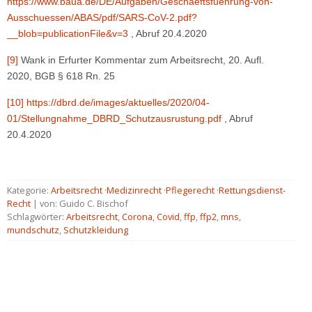
https://www.baua.de/DE/Aufgaben/Geschaeftsfuehrung-von-
Ausschuessen/ABAS/pdf/SARS-CoV-2.pdf?
__blob=publicationFile&v=3
, Abruf 20.4.2020
[9]
Wank in Erfurter Kommentar zum Arbeitsrecht, 20. Aufl.
2020, BGB § 618 Rn. 25
[10]
https://dbrd.de/images/aktuelles/2020/04-
01/Stellungnahme_DBRD_Schutzausrustung.pdf
, Abruf
20.4.2020
Kategorie:
Arbeitsrecht
·
Medizinrecht
·
Pflegerecht
·
Rettungsdienst-
Recht
| von: Guido C. Bischof
Schlagwörter:
Arbeitsrecht
,
Corona
,
Covid
,
ffp
,
ffp2
,
mns
,
mundschutz
,
Schutzkleidung