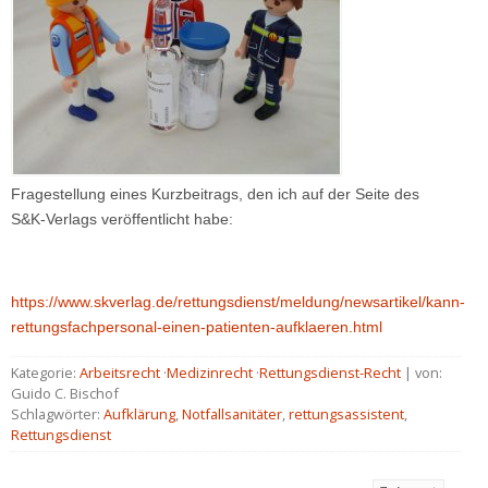
Fragestellung eines Kurzbeitrags, den ich auf der Seite des
S&K-Verlags veröffentlicht habe:
https://www.skverlag.de/rettungsdienst/meldung/newsartikel/kann-
rettungsfachpersonal-einen-patienten-aufklaeren.html
Kategorie:
Arbeitsrecht
·
Medizinrecht
·
Rettungsdienst-Recht
| von:
Guido C. Bischof
Schlagwörter:
Aufklärung
,
Notfallsanitäter
,
rettungsassistent
,
Rettungsdienst