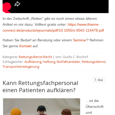
In der Zeitschrift „Retten“ gibt es noch einen etwas älteren
Aritkel vn mir dazu: Volltext gratis unter:
https://www.thieme-
connect.de/products/ejournals/pdf/10.1055/s-0042-114478.pdf
Haben Sie Bedarf an Beratung oder einem
Seminar
? Nehmen
Sie gerne
Kontakt
auf.
Kategorie:
Rettungsdienst-Recht
| von: Guido C. Bischof
Schlagwörter:
Aufklärung
,
Haftung
,
Notfallsanitäter
,
Rettungsdienst
,
Transportverweigerung
7. Mai
Kann Rettungsfachpersonal
einen Patienten aufklären?
…ist die
Überschrift
und