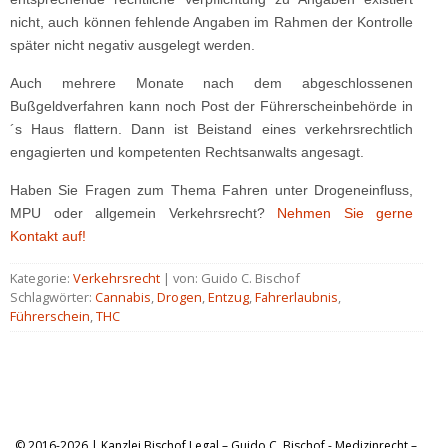
nicht, auch können fehlende Angaben im Rahmen der Kontrolle
später nicht negativ ausgelegt werden.
Auch mehrere Monate nach dem abgeschlossenen
Bußgeldverfahren kann noch Post der Führerscheinbehörde in
´s Haus flattern. Dann ist Beistand eines verkehrsrechtlich
engagierten und kompetenten Rechtsanwalts angesagt.
Haben Sie Fragen zum Thema Fahren unter Drogeneinfluss,
MPU oder allgemein Verkehrsrecht?
Nehmen Sie gerne
Kontakt auf!
Kategorie:
Verkehrsrecht
| von: Guido C. Bischof
Schlagwörter:
Cannabis
,
Drogen
,
Entzug
,
Fahrerlaubnis
,
Führerschein
,
THC
© 2016-2026 | Kanzlei Bischof.Legal – Guido C. Bischof - Medizinrecht –