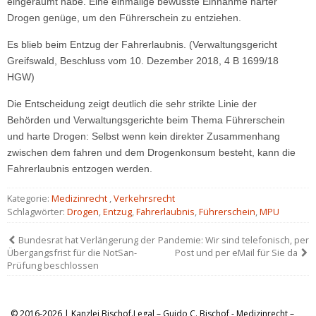
eingeräumt habe. Eine einmalige bewusste Einnahme harter
Drogen genüge, um den Führerschein zu entziehen.
Es blieb beim Entzug der Fahrerlaubnis. (Verwaltungsgericht
Greifswald, Beschluss vom 10. Dezember 2018, 4 B 1699/18
HGW)
Die Entscheidung zeigt deutlich die sehr strikte Linie der
Behörden und Verwaltungsgerichte beim Thema Führerschein
und harte Drogen: Selbst wenn kein direkter Zusammenhang
zwischen dem fahren und dem Drogenkonsum besteht, kann die
Fahrerlaubnis entzogen werden.
Kategorie:
Medizinrecht
,
Verkehrsrecht
Schlagwörter:
Drogen
,
Entzug
,
Fahrerlaubnis
,
Führerschein
,
MPU
Bundesrat hat Verlängerung der
Pandemie: Wir sind telefonisch, per
Übergangsfrist für die NotSan-
Post und per eMail für Sie da
Prüfung beschlossen
© 2016-2026 | Kanzlei Bischof.Legal – Guido C. Bischof - Medizinrecht –