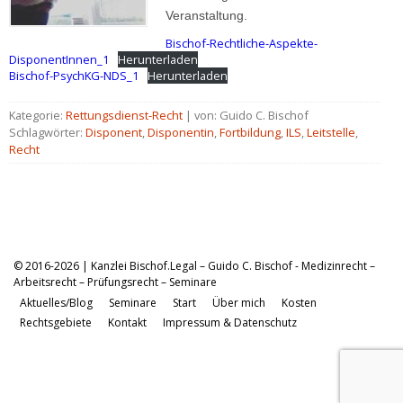
Veranstaltung.
Bischof-Rechtliche-Aspekte-
DisponentInnen_1
Herunterladen
Bischof-PsychKG-NDS_1
Herunterladen
Kategorie:
Rettungsdienst-Recht
| von: Guido C. Bischof
Schlagwörter:
Disponent
,
Disponentin
,
Fortbildung
,
ILS
,
Leitstelle
,
Recht
© 2016-2026 | Kanzlei Bischof.Legal – Guido C. Bischof - Medizinrecht –
Arbeitsrecht – Prüfungsrecht – Seminare
Aktuelles/Blog
Seminare
Start
Über mich
Kosten
Rechtsgebiete
Kontakt
Impressum & Datenschutz