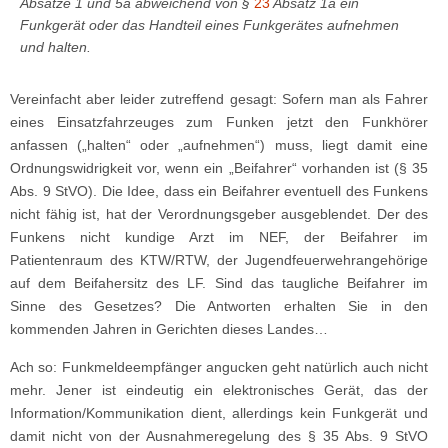
Absätze 1 und 5a abweichend von §
23
Absatz 1a ein
Funkgerät oder das Handteil eines Funkgerätes aufnehmen
und halten.
Vereinfacht aber leider zutreffend gesagt: Sofern man als Fahrer
eines Einsatzfahrzeuges zum Funken jetzt den Funkhörer
anfassen („halten“ oder „aufnehmen“) muss, liegt damit eine
Ordnungswidrigkeit vor, wenn ein „Beifahrer“ vorhanden ist (§ 35
Abs. 9 StVO). Die Idee, dass ein Beifahrer eventuell des Funkens
nicht fähig ist, hat der Verordnungsgeber ausgeblendet. Der des
Funkens nicht kundige Arzt im NEF, der Beifahrer im
Patientenraum des KTW/RTW, der Jugendfeuerwehrangehörige
auf dem Beifahersitz des LF. Sind das taugliche Beifahrer im
Sinne des Gesetzes? Die Antworten erhalten Sie in den
kommenden Jahren in Gerichten dieses Landes…
Ach so: Funkmeldeempfänger angucken geht natürlich auch nicht
mehr. Jener ist eindeutig ein elektronisches Gerät, das der
Information/Kommunikation dient, allerdings kein Funkgerät und
damit nicht von der Ausnahmeregelung des § 35 Abs. 9 StVO