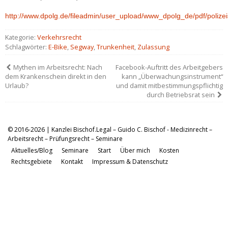
http://www.dpolg.de/fileadmin/user_upload/www_dpolg_de/pdf/polizei
Kategorie:
Verkehrsrecht
Schlagwörter:
E-Bike
,
Segway
,
Trunkenheit
,
Zulassung
Mythen im Arbeitsrecht: Nach
Facebook-Auftritt des Arbeitgebers
dem Krankenschein direkt in den
kann „Überwachungsinstrument“
Urlaub?
und damit mitbestimmungspflichtig
durch Betriebsrat sein
© 2016-2026 | Kanzlei Bischof.Legal – Guido C. Bischof - Medizinrecht –
Arbeitsrecht – Prüfungsrecht – Seminare
Aktuelles/Blog
Seminare
Start
Über mich
Kosten
Rechtsgebiete
Kontakt
Impressum & Datenschutz