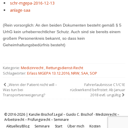
schr-mgepa-2016-12-13
anlage-saa
(Rein vorsorglich: An den beiden Dokumenten besteht gemäß § 5
UrhG kein urheberrechtlicher Schutz. Auch sind sie bereits einem
großem Personenkreis bekannt, so dass kein
Geheimhaltungsbedürfnis besteht)
Kategorie:
Medizinrecht
,
Rettungsdienst-Recht
Schlagwörter:
Erlass MGEPA 13.12.2016
,
NRW
,
SAA
,
SOP
„Wenn der Patient nicht will –
Fahrerlaubnisse C1/C1E
Was tun bei
rückwirkend befristet: Ab Januar
Transportverweigerung?
2018 evtl. ungültig
© 2016-2026 | Kanzlei Bischof.Legal – Guido C. Bischof - Medizinrecht –
Arbeitsrecht – Prüfungsrecht – Seminare
Aktuelles/Blog
Seminare
Start
Über mich
Kosten